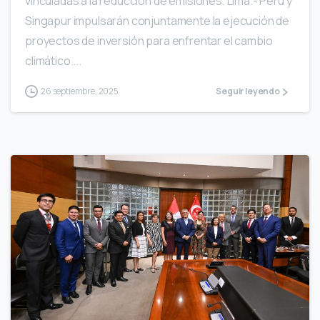
vinculadas a la reducción de emisiones. Lima.- Perú y
Singapur impulsarán conjuntamente la ejecución de
proyectos de inversión para enfrentar el cambio
climático....
26 septiembre, 2025
Seguir leyendo
0